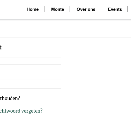
Home
Monte
Over ons
Events
t
nthouden?
chtwoord vergeten?